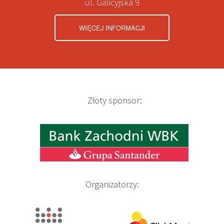
ul. Galicyjska 9
WIĘCEJ INFORMACJI
Złoty sponsor:
Organizatorzy: