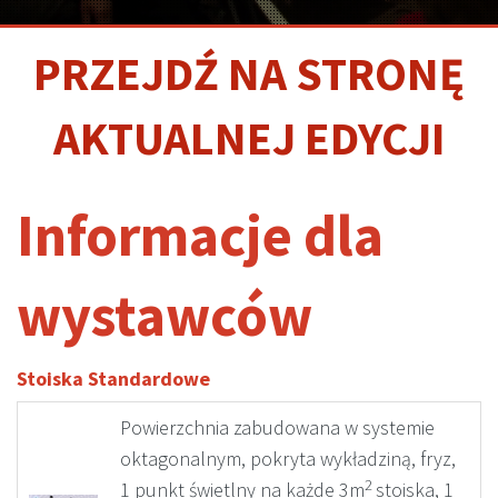
PL
PRZEJDŹ NA STRONĘ
AKTUALNEJ EDYCJI
Informacje dla
wystawców
Stoiska Standardowe
Powierzchnia zabudowana w systemie
oktagonalnym, pokryta wykładziną, fryz,
2
1 punkt świetlny na każde 3m
stoiska, 1